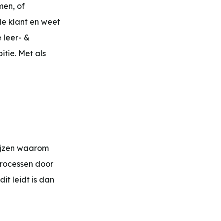
men, of
de klant en weet
 leer- &
tie. Met als
wijzen waarom
 processen door
it leidt is dan