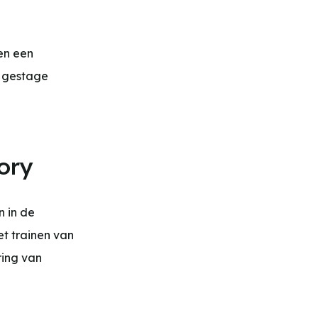
en een
t gestage
ory
n in de
et trainen van
ring van