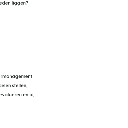
heden liggen?
etermanagement
elen stellen,
evalueren en bij