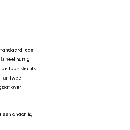
 standaard lean
is heel nuttig
 de tools slechts
t uit twee
 gaat over
t een andon is,