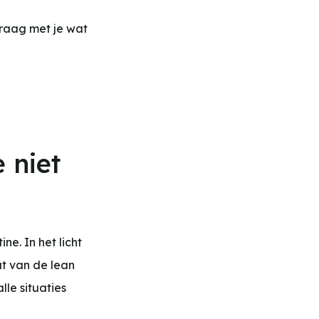
graag met je wat
 niet
ne. In het licht
at van de lean
lle situaties