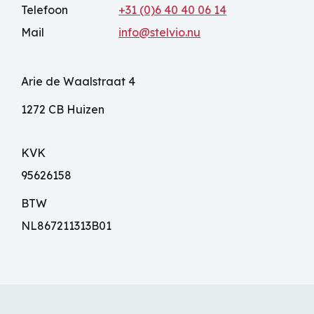
Telefoon
+31 (0)6 40 40 06 14
Mail
info@stelvio.nu
Arie de Waalstraat 4
1272 CB Huizen
KVK
95626158
BTW
NL867211313B01