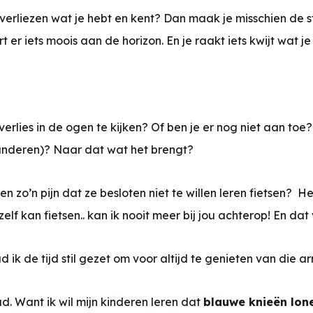
e verliezen wat je hebt en kent? Dan maak je misschien de st
r iets moois aan de horizon. En je raakt iets kwijt wat je di
erlies in de ogen te kijken? Of ben je er nog niet aan toe? Bli
eranderen)? Naar dat wat het brengt?
en zo’n pijn dat ze besloten niet te willen leren fietsen?
 kan fietsen.. kan ik nooit meer bij jou achterop! En dat vin
had ik de tijd stil gezet om voor altijd te genieten van die
had. Want ik wil mijn kinderen leren dat
blauwe knieën lon