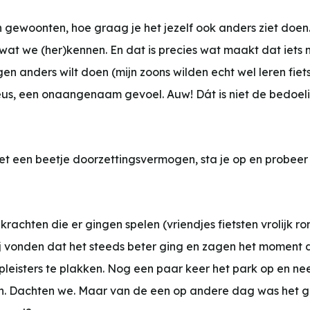
 gewoonten, hoe graag je het jezelf ook anders ziet doen
wat we (her)kennen. En dat is precies wat maakt dat iets n
gen anders wilt doen (mijn zoons wilden echt wel leren fiet
e neus, een onaangenaam gevoel. Auw! Dát is niet de bedoe
et een beetje doorzettingsvermogen, sta je op en probeer 
rachten die er gingen spelen (vriendjes fietsten vrolijk 
j vonden dat het steeds beter ging en zagen het moment 
leisters te plakken. Nog een paar keer het park op en nee
n. Dachten we. Maar van de een op andere dag was het 